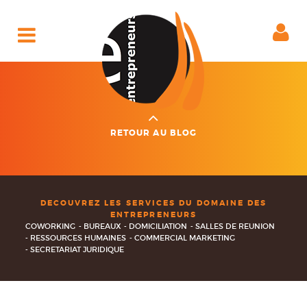
Skip
to
content
E
ACCÈS
RAPIDE
CLIENT
RETOUR AU BLOG
DECOUVREZ LES SERVICES DU DOMAINE DES
ENTREPRENEURS
COWORKING
BUREAUX
DOMICILIATION
SALLES DE REUNION
RESSOURCES HUMAINES
COMMERCIAL MARKETING
SECRETARIAT JURIDIQUE