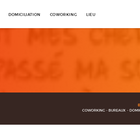
Skip
to
DOMICILIATION
COWORKING
LIEU
content
COWORKING
BUREAUX
DOMIC