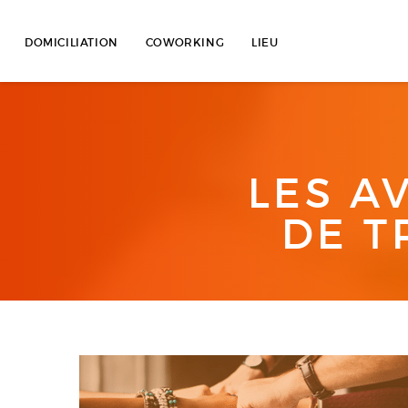
Skip
to
DOMICILIATION
COWORKING
LIEU
content
LES A
DE T