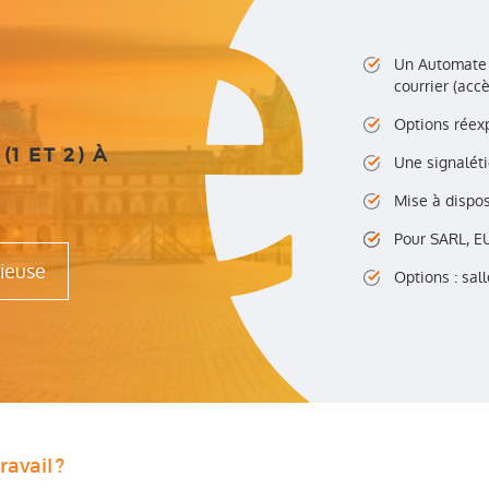
N
Un Automate E
courrier (acc
Options réex
1 ET 2) À
Une signalét
Mise à dispos
Pour SARL, EU
gieuse
Options : sal
ravail ?