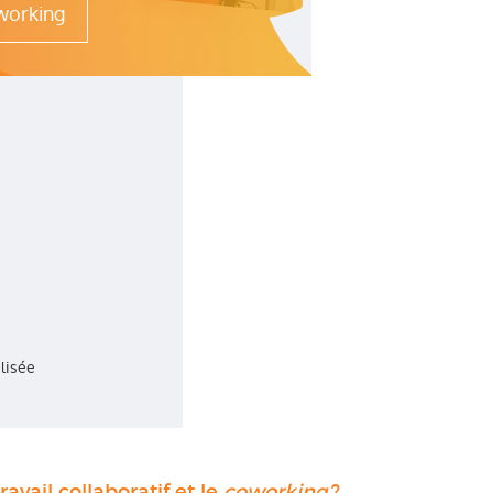
oworking
lisée
avail collaboratif et le
coworking
?